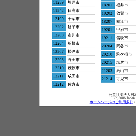
11239
坂戸市
18201
福井市
11242
日高市
18202
敦賀市
12100
千葉市
18207
鯖江市
12202
銚子市
19201
甲府市
12203
市川市
19211
笛吹市
12204
船橋市
20204
岡谷市
12207
松戸市
20210
駒ケ根市
12208
野田市
20215
塩尻市
12210
茂原市
21203
高山市
12211
成田市
21214
可児市
12212
佐倉市
公益社団法人日
(c)2006 Japan 
ホームページのご利用条件
/