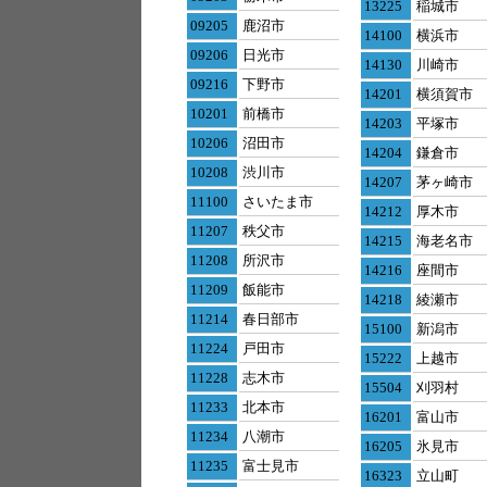
13225
稲城市
09205
鹿沼市
14100
横浜市
09206
日光市
14130
川崎市
09216
下野市
14201
横須賀市
10201
前橋市
14203
平塚市
10206
沼田市
14204
鎌倉市
10208
渋川市
14207
茅ヶ崎市
11100
さいたま市
14212
厚木市
11207
秩父市
14215
海老名市
11208
所沢市
14216
座間市
11209
飯能市
14218
綾瀬市
11214
春日部市
15100
新潟市
11224
戸田市
15222
上越市
11228
志木市
15504
刈羽村
11233
北本市
16201
富山市
11234
八潮市
16205
氷見市
11235
富士見市
16323
立山町