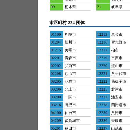
09
栃木県
21
岐阜県
市区町村 224 団体
01100
札幌市
12213
東金市
01204
旭川市
12216
習志野市
01215
美唄市
12217
柏市
02201
青森市
12219
市原市
02202
弘前市
12220
流山市
02208
むつ市
12221
八千代市
03205
花巻市
12222
我孫子市
03206
北上市
12225
君津市
03209
一関市
12227
浦安市
03216
滝沢市
12228
四街道市
04100
仙台市
12230
八街市
04209
多賀城市
12236
香取市
05201
秋田市
12237
山武市