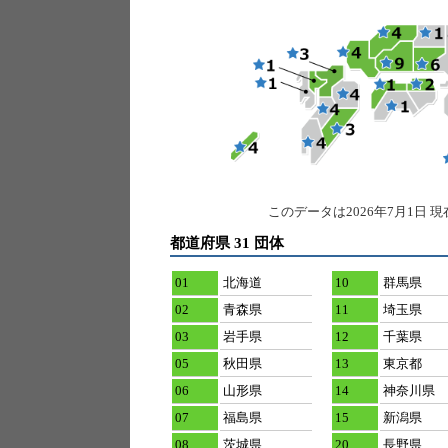
このデータは2026年7月1日
都道府県 31 団体
01
北海道
10
群馬県
02
青森県
11
埼玉県
03
岩手県
12
千葉県
05
秋田県
13
東京都
06
山形県
14
神奈川県
07
福島県
15
新潟県
08
茨城県
20
長野県