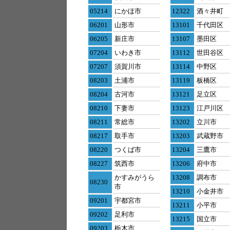
05214
にかほ市
12322
酒々井町
06201
山形市
13101
千代田区
06205
新庄市
13107
墨田区
07204
いわき市
13112
世田谷区
07207
須賀川市
13114
中野区
08203
土浦市
13119
板橋区
08204
古河市
13121
足立区
08210
下妻市
13123
江戸川区
08211
常総市
13202
立川市
08217
取手市
13203
武蔵野市
08220
つくば市
13204
三鷹市
08227
筑西市
13206
府中市
かすみがうら
13208
調布市
08230
市
13210
小金井市
09201
宇都宮市
13211
小平市
09202
足利市
13215
国立市
09203
栃木市