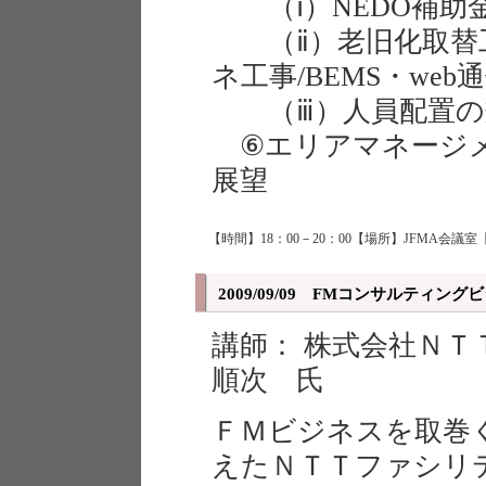
（ⅰ）NEDO補助
（ⅱ）老旧化取替工
ネ工事/BEMS・we
（ⅲ）人員配置の
⑥エリアマネージメ
展望
【時間】18：00－20：00【場所】JFMA会議室
2009/09/09 FMコンサルティ
講師： 株式会社Ｎ
順次 氏
ＦＭビジネスを取巻
えたＮＴＴファシリ