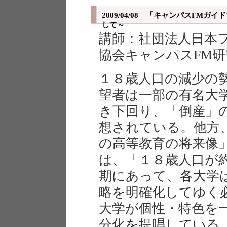
2009/04/08 「キャンパスFM
して～
講師：社団法人日本
協会キャンパスFM
１８歳人口の減少の
望者は一部の有名大
き下回り、「倒産」
想されている。他方
の高等教育の将来像
は、「１８歳人口が
期にあって、各大学
略を明確化してゆく
大学が個性・特色を
分化を提唱している