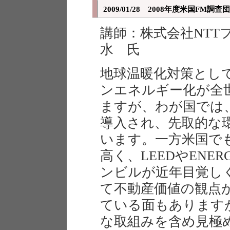
2009/01/28 2008年度米国FM調
講師：株式会社NTT
水 氏
地球温暖化対策として
ンエネルギー化が全
ますが、わが国では、
導入され、先取的な
います。一方米国で
高く、LEEDやENER
ンビルが近年目覚し
て不動産価値の観点
ている面もあります
な取組みを含め見極