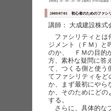
【時間】18：00－20：00【場所】JFMA会議室
2009/07/01 初心者のためのフ
講師： 大成建設株式
ファシリティとは何
ジメント（ＦＭ）と
のか、 ＦＭの目的
方、素朴な疑問に答
て、つくる側と使う
てファシリティをど
か、まず最初にやら
か、そのためにどの
する。
さらに、具体的なプ