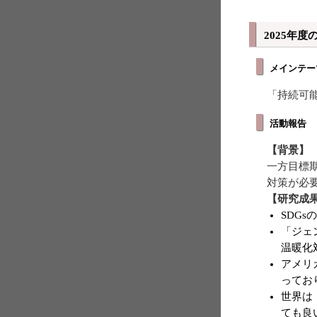
2025年
メインテー
「持続可
活動報告
【背景】
一方目標
対策が必
【研究成
SDG
「ジェ
温暖化
アメリ
ってお
世界は
ても良