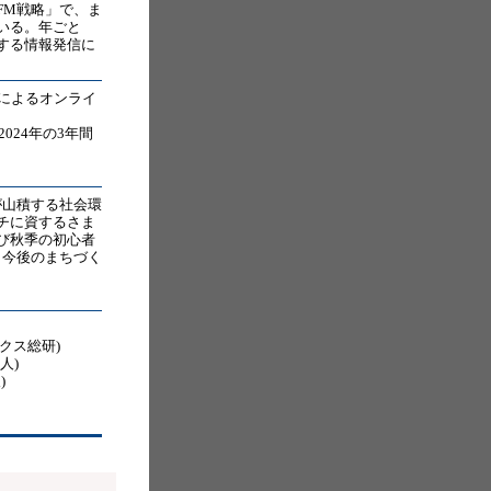
FM戦略」で、ま
いる。年ごと
資する情報発信に
家によるオンライ
024年の3年間
が山積する社会環
チに資するさま
び秋季の初心者
ら今後のまちづく
クス総研)
個人)
)