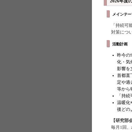
2026年
メインテー
「持続可
対策につ
活動計画
昨今の
化・気
影響を
首都直
定や過
等から
「持続
温暖化
後どの
【研究部
毎月1回、