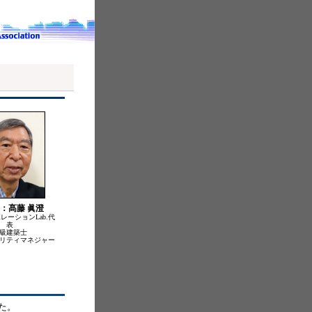
：髙藤 眞澄
ボレーションLab.代
表
級建築士
リティマネジャー
した。