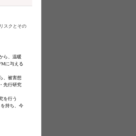
リスクとその
から、温暖
FMに与える
ら、被害想
・先行研究
究を行う
りを持ち、今