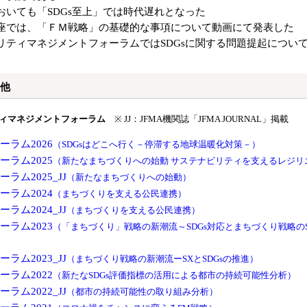
おいても「SDGs至上」では時代遅れとなった
座では、「ＦＭ戦略」の基礎的な事項について動画にて発表した
リティマネジメントフォーラムではSDGsに関する問題提起につい
 他
ティマネジメントフォーラム
※ JJ：JFMA機関誌「JFMA JOURNAL」掲載
ーラム2026
（SDGsはどこへ行く－停滞する地球温暖化対策－）
ーラム2025
（新たなまちづくりへの始動 サステナビリティを支えるレジリ
ーラム2025_JJ
（新たなまちづくりへの始動）
ーラム2024
（まちづくりを支える公民連携）
ーラム2024_JJ
（まちづくりを支える公民連携）
ーラム2023
（「まちづくり」戦略の新潮流～SDGs対応とまちづくり戦略の
ーラム2023_JJ
（まちづくり戦略の新潮流ーSXとSDGsの推進）
ーラム2022
（新たなSDGs評価指標の活用による都市の持続可能性分析）
ーラム2022_JJ
（都市の持続可能性の取り組み分析）