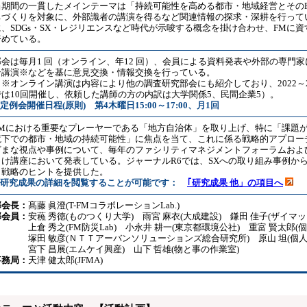
当期間の一貫したメインテーマは「持続可能性を高める都市・地域経営とその
ちづくりを対象に、外部識者の講演を得るなど関連情報の探求・深耕を行って
に、SDGs・SX・レジリエンスなど時代が示唆する概念を掛け合わせ、FMに
努めている。
部会は毎月1 回（オンライン、年12 回）、会員による資料発表や外部の専門
ン講演※などを基に意見交換・情報交換を行っている。
（※オンライン講演は内容により他の調査研究部会にも紹介しており、2022～2
では10回開催し、依頼した講師の方の内訳は大学関係5、民間企業5）。
定例会開催日程(原則) 第4木曜日15:00～17:00、月1回
FMにおける重要なプレーヤーである「地方自治体」を取り上げ、特に「課題
境下での都市・地域の持続可能性」に焦点を当て、これに係る戦略的アプロー
ざまな視点や事例について、毎年のファシリティマネジメントフォーラムおよ
向け講座において発表している。ジャーナルR6では、SXへの取り組み事例か
り戦略のヒントを提供した。
※研究成果の詳細を閲覧することが可能です：
｢研究成果 他」の項目へ
部会長：
髙藤 眞澄(T-FMコラボレーションLab.)
部会員：
安蘓 秀徳(ものつくり大学) 雨宮 麻衣(大成建設) 鎌田 佳子(ザイマッ
上倉 秀之(FM防災Lab) 小永井 耕一(東京都環境公社) 重富 賢太郎(
塚田 敏彦(ＮＴＴアーバンソリューションズ総合研究所) 原山 坦(個人
宮下 昌展(エムケイ興産) 山下 哲雄(物と事の作業室)
事務局：
天津 健太郎(JFMA)