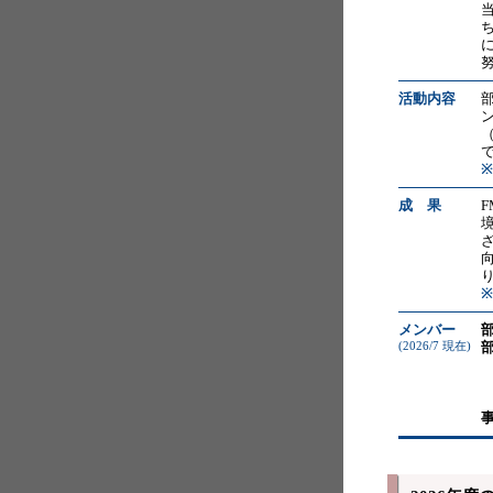
活動内容
※
成 果
メンバー
(2026/7 現在)