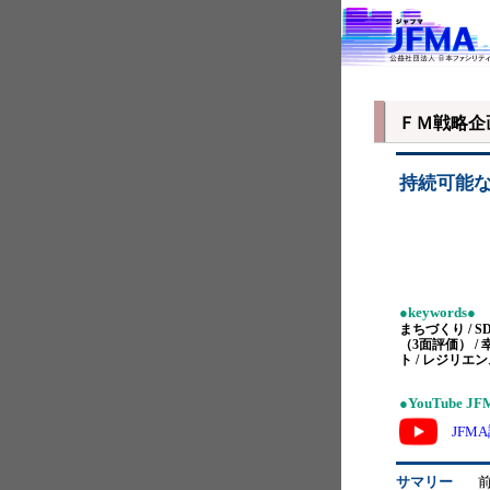
ＦＭ戦略企
持続可能
●keywords●
まちづくり / 
（3面評価） / 
ト / レジリエン
●YouTube J
JFM
サマリー