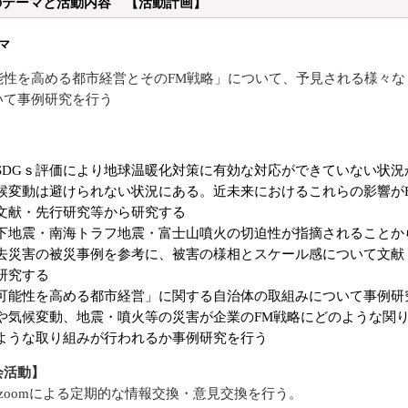
度のテーマと活動内容 【活動計画】
マ
能性を高める都市経営とそのFM戦略」について、予見される様々な
いて事例研究を行う
SDGｓ評価により地球温暖化対策に有効な対応ができていない状況
候変動は避けられない状況にある。近未来におけるこれらの影響が
文献・先行研究等から研究する
下地震・南海トラフ地震・富士山噴火の切迫性が指摘されることか
去災害の被災事例を参考に、被害の様相とスケール感について文献
研究する
可能性を高める都市経営」に関する自治体の取組みについて事例研
や気候変動、地震・噴火等の災害が企業のFM戦略にどのような関
ような取り組みが行われるか事例研究を行う
会活動】
zoomによる定期的な情報交換・意見交換を行う。