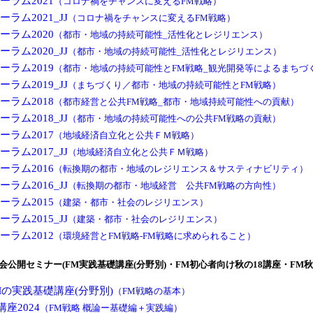
ーラム2021
（コロナ禍をチャンスに変えるFM戦略）
ーラム2021_JJ
（コロナ禍をチャンスに変えるFM戦略）
ーラム2020
（都市・地域の持続可能性_活性化とレジリエンス）
ーラム2020_JJ
（都市・地域の持続可能性_活性化とレジリエンス）
ーラム2019
（都市・地域の持続可能性とFM戦略_観光開発等によるまちづ
ーラム2019_JJ
（まちづくり／都市・地域の持続可能性とFM戦略）
ーラム2018
（都市経営と公共FM戦略_都市・地域持続可能性への貢献）
ーラム2018_JJ
（都市・地域の持続可能性への公共FM戦略の貢献）
ーラム2017
（地域経済自立化と公共ＦＭ戦略）
ーラム2017_JJ
（地域経済自立化と公共ＦＭ戦略）
ーラム2016
（転換期の都市・地域のレジリエンス＆サスティナビリティ）
ーラム2016_JJ
（転換期の都市・地域経営 公共FM戦略の方向性）
ーラム2015
（建築・都市・社会のレジリエンス）
ーラム2015_JJ
（建築・都市・社会のレジリエンス）
ーラム2012
（環境経営とFM戦略-FM戦略に求められること）
会公開セミナー(FM実践基礎講座(分野別)・FM初心者向け秋の18講座・FM秋
FMの実践基礎講座(分野別)
（FM戦略の基本）
講座2024
（FM戦略 概論ー基礎編＋実践編）