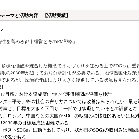
度のテーマと活動内容 【活動実績】
マ
能性を高める都市経営とそのFM戦略」
多様な価値を統合した概念でまちづくりを進める上でSDGｓは重
期限の2030年が迫っており分析評価が必要である。地球温暖化対策
要であるが、政治的理由により大きく後退している状況も見られる
果】
sの17目標における達成度について評価機関の評価を検討
ンダー平等」等の社会の在り方については改善はみられたが、最も
対策は、目標を大きく下回り、一部では後退しているとの評価とな
カ、ロシア、中国などの大国がSDGsの取組みに懐疑的あるいは反
り2030年の目標達成は困難である
「ポストSDGs」に動き出しており、我が国のSDGsの取組みは周回
い状況である