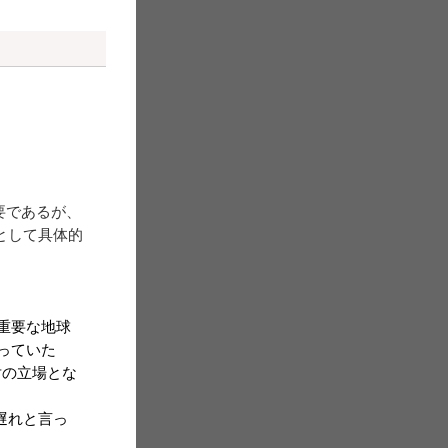
要であるが、
として具体的
。
重要な地球
っていた
対の立場とな
遅れと言っ