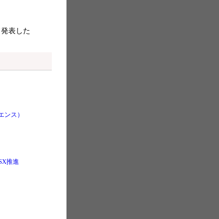
て発表した
エンス）
SX推進