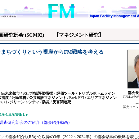
画研究部会 (SCM02) 【マネジメント研究】
なまちづくりという視座からFM戦略を考える
部会長
SDGs未来都市 / SX / 地域評価指標・評価ツール / トリプルボトムライン
T-FMコラ
幸福度 / 公民連携 / 公共施設マネジメント / Park-PFI / エリアマネジメン
ス / レジリエントシティ / 防災 / 災害関連死
一
認定ファシ
FMA-CHANNEL●
A調査研究部会のご紹介（部会紹介動画）
前回の部会紹介版R5から以降の3年（2022～2024年）の部会活動の概略を表