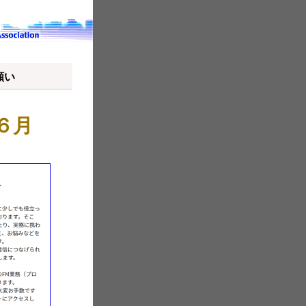
願い
６月