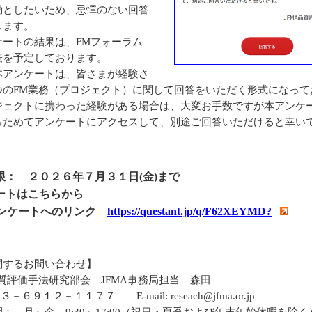
動としたいため、忌憚のない回答
します。
ートの結果は、FMフォーラム
表を予定しております。
アンケートは、皆さまが経験さ
つのFM業務（プロジェクト）に関して回答をいただく形式になって
ジェクトに携わった経験がある場合は、大変お手数ですが本アンケ
らためてアンケートにアクセスして、別途ご回答いただけると幸い
期限： ２０２６年７月３１日(金)まで
ケートはこちらから
ケートへのリンク
https://questant.jp/q/F62XEYMD?
関するお問い合わせ】
A品質評価手法研究部会 JFMA事務局担当 森田
６９１２－１１７７ E-mail: reseach@jfma.or.jp