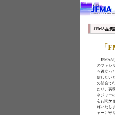
JFMA品
「F
JFMA
のファシ
も役立っ
信したい
の部会で
たり、実
ネジャー
をお聞か
施いたし
ャーに寄