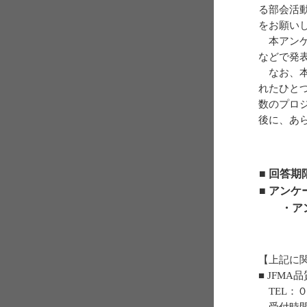
る部会活
をお願い
本アンケ
などで発
なお、本
れたひと
数のプロ
後に、あ
■ 回答
■ アン
・アン
【上記に
■ JFM
TEL：０３－