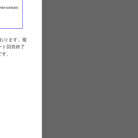
おります。複
ート回答終了
です。